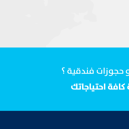
و حجوزات فندقية ؟
كافة احتياجاتك