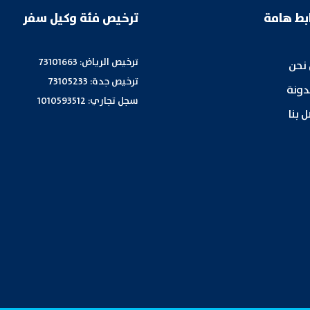
بط هامة
ترخيص فئة وكيل سفر
ترخيص الرياض: 73101663
نحن
ترخيص جدة: 73105233
دونة
سجل تجاري: 1010593512
 بنا