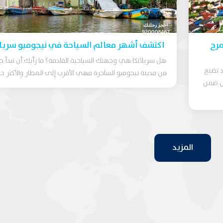
مرح
اكتشف أشهر معالم السياحة في نيجومبو سريلا
هل سريلانكا هي وجهتك السياحية القادمة؟ ما رأيك أن تبدأ ج
د تضيع
من مدينة نيجومبو الساحرة فهي الأقرب إلى المطار والأكثر جما
ين ضمن
المزيد