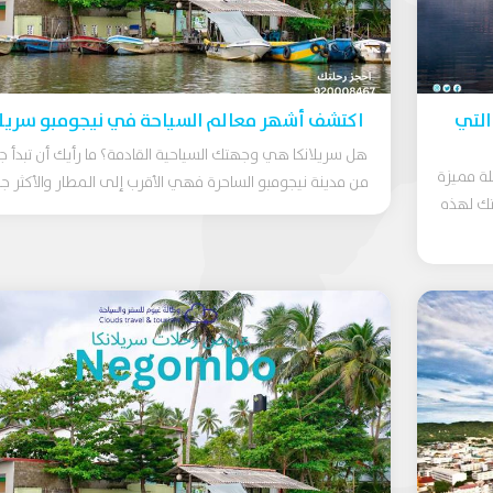
التي
اكتشف أشهر معالم السياحة في نيجومبو سريلا
هل سريلانكا هي وجهتك السياحية القادمة؟ ما رأيك أن تبدأ ج
لة مميزة
من مدينة نيجومبو الساحرة فهي الأقرب إلى المطار والأكثر جما
تك لهذه