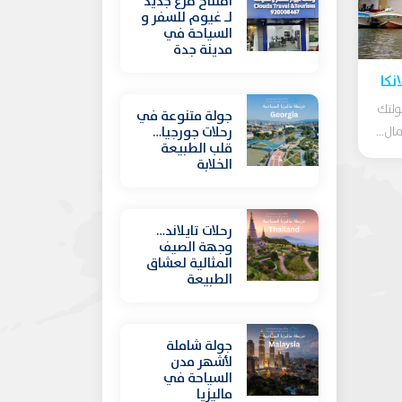
افتتاح فرع جديد
لـ غيوم للسفر و
السياحة في
مدينة جدة
نكا
ولتك
جولة متنوعة في
ل...
رحلات جورجيا…
قلب الطبيعة
الخلابة
رحلات تايلاند…
وجهة الصيف
المثالية لعشاق
الطبيعة
جولة شاملة
لأشهر مدن
السياحة في
ماليزيا