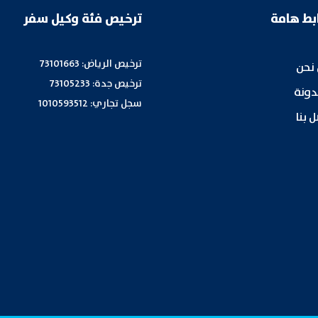
بط هامة
ترخيص فئة وكيل سفر
ترخيص الرياض: 73101663
نحن
ترخيص جدة: 73105233
دونة
سجل تجاري: 1010593512
 بنا