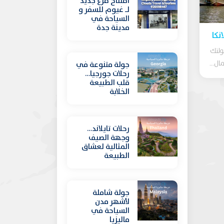
افتتاح فرع جديد
لـ غيوم للسفر و
السياحة في
مدينة جدة
نكا
ولتك
ل...
جولة متنوعة في
رحلات جورجيا…
قلب الطبيعة
الخلابة
رحلات تايلاند…
وجهة الصيف
المثالية لعشاق
الطبيعة
جولة شاملة
لأشهر مدن
السياحة في
ماليزيا