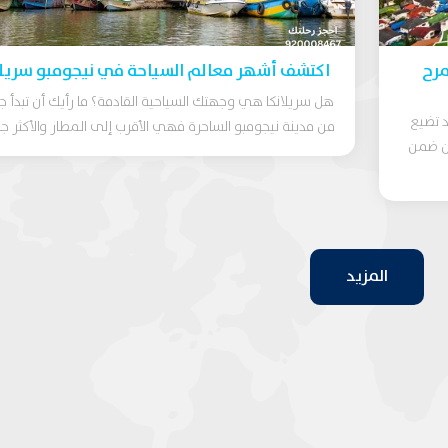
مرح
اكتشف أشهر معالم السياحة في نيجومبو سريلا
هل سريلانكا هي وجهتك السياحية القادمة؟ ما رأيك أن تبدأ ج
د تضيع
من مدينة نيجومبو الساحرة فهي الأقرب إلى المطار والأكثر جما
ين ضمن
المزيد