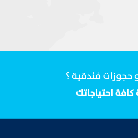
و حجوزات فندقية ؟
كافة احتياجاتك