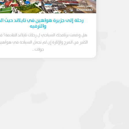
رحلة إلى جزيرة هواهين في تايلاند حيث ال
والترفيه
هل وضعت برنامجك السياحي ل رحلات تايلاند القادمة؟ ق
الكثير من المرح والإثارة إن لم تجعل السياحة في هواه
جولات...