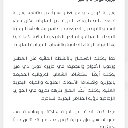
وجزيرة كوين دي مير تعتبر سحراً غير مكتشف وجزيرة
تحافظ على طبيعتها البرية غير الملوثة. مكان ممتع
لمحبي التنزه بين الطبيعة. حيث تتميز بشواطئها الرملية
البيضاء الجميلة والمناظر الطبيعية الخلابة، كما تحيط
بها المياه الزرقاء الصافية والشعاب المرجانية الملونة.
كما يمكنك الاستمتاع بالأنشطة المائية مثل الغطس
وركوب الأمواج والتجديف في جزيرة كوين دي مير.
يمكنك أيضًا استكشاف الشعاب المرجانية المحيطة
بالجزيرة واكتشاف الأسماك الملونة والحياة البحرية
الغنية. يمكنك أيضًا التمتع بنزهة بحرية في القوارب
الزجاجية لرؤية المناظر البحرية الساحرة.
فإذا كنت تبحث عن تجربة هادئة ورومانسية في
موريشيوس، فإن جزيرة كوين دي مير قد تكون خيارًا
مثاليًا لك.