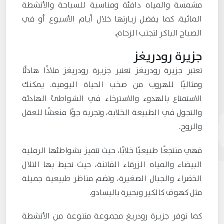
مشمسة والمياه دافئة ومناسبة للسباحة والأنشطة
المائية. كما يفضل زيارتها خلال أيام الأسبوع أو في
الصباح الباكر لتجنب الزحام.
جزيرة رودريغز
تعتبر جزيرة رودريغز تعتبر جزيرة رودريغز ملاذًا هادئًا
ومثاليًا للهروب من صخب الحياة اليومية. يمكنك
الاستمتاع بالهدوء والاسترخاء في الشواطئ الهادئة
والتجول في الطبيعة الخلابة، وتجربة جوًا منعشًا للعقل
والروح.
فهي منتجعًا طبيعيًا خلابًا، حيث تتميز بشواطئها الرملية
البيضاء والمياه الزرقاء الفاتنة، حيث تحيط بها التلال
الخضراء والجبال الصغيرة، وتضم مناظر طبيعية جميلة
مثل كهوف كالكير وبحيرة باليسادو.
كما توفر جزيرة رودريغ مجموعة متنوعة من الأنشطة