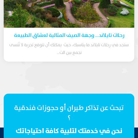
رحلات تايلاند… وجهة الصيف المثالية لعشاق الطبيعة
ستجد في رحلات تايلاند ما يناسبك، حيث يمكنك أن تتوقع تجربة لا تُنسى
تجمع بين الث...
تبحث عن تذاكر طيران أو حجوزات فندقية
؟
نحن في خدمتك لتلبية كافة احتياجاتك